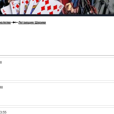
релялки
Летающие Шарики
38
48
3:55