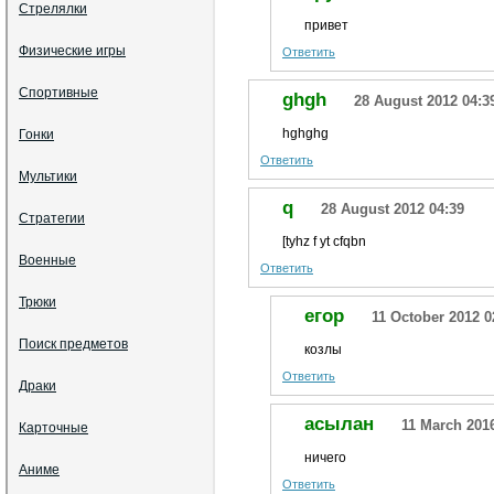
Стрелялки
привет
Физические игры
Ответить
Спортивные
ghgh
28 August 2012 04:3
hghghg
Гонки
Ответить
Мультики
q
28 August 2012 04:39
Стратегии
[tyhz f yt cfqbn
Военные
Ответить
Трюки
егор
11 October 2012 0
Поиск предметов
козлы
Ответить
Драки
асылан
11 March 201
Карточные
ничего
Аниме
Ответить