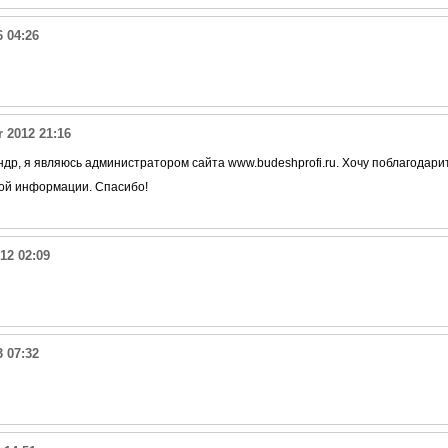
6 04:26
 2012 21:16
ндр, я являюсь администратором сайта www.budeshprofi.ru. Хочу поблагодари
ой информации. Спасибо!
12 02:09
 07:32