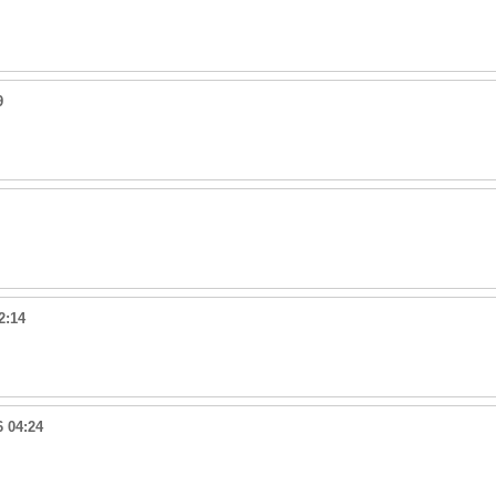
9
2:14
6 04:24