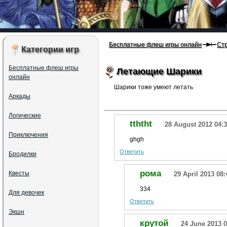
Бесплатные флеш игры онлайн
Ст
Категории игр
Бесплатные флеш игры
Летающие Шарики
онлайн
Шарики тоже умеют летать
Аркады
Логические
tththt
28 August 2012 04:
Приключения
ghgh
Ответить
Бродилки
рома
Квесты
29 April 2013 08:
334
Для девочек
Ответить
Экшн
крутой
24 June 2013 0