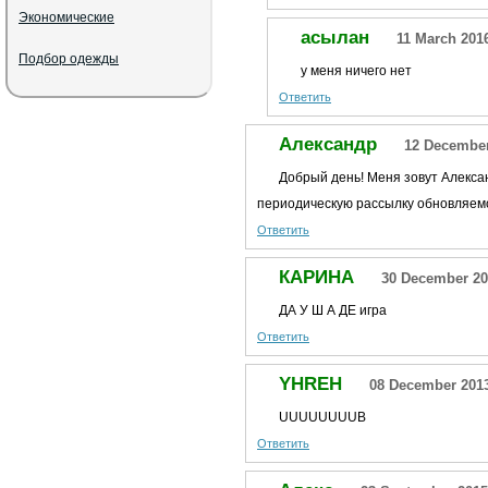
Экономические
асылан
11 March 201
Подбор одежды
у меня ничего нет
Ответить
Александр
12 December
Добрый день! Меня зовут Алекса
периодическую рассылку обновляем
Ответить
КАРИНА
30 December 20
ДА У Ш А ДЕ игра
Ответить
YHREH
08 December 2013
UUUUUUUUB
Ответить