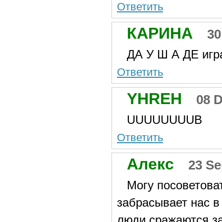
Ответить
КАРИНА
30
ДА У Ш А ДЕ игр
Ответить
YHREH
08 
UUUUUUUUB
Ответить
Алекс
23 Se
Могу посоветоват
забрасывает нас в
люди сражаются за