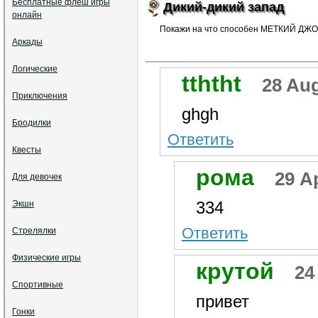
Бесплатные флеш игры
Дикий-дикий запад
онлайн
Покажи на что способен МЕТКИЙ ДЖО
Аркады
Логические
tththt
28 Aug
Приключения
ghgh
Бродилки
Ответить
Квесты
рома
29 Ap
Для девочек
334
Экшн
Ответить
Стрелялки
Физические игры
крутой
24
Спортивные
привет
Гонки