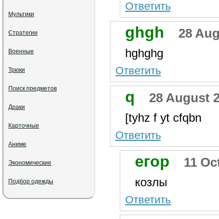
Ответить
Мультики
ghgh
28 Aug
Стратегии
hghghg
Военные
Ответить
Трюки
Поиск предметов
q
28 August 2
Драки
[tyhz f yt cfqbn
Карточные
Ответить
Аниме
егор
11 Oc
Экономические
козлы
Подбор одежды
Ответить