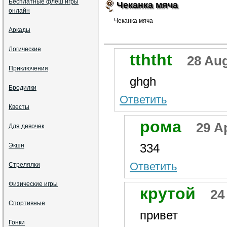
Бесплатные флеш игры
Чеканка мяча
онлайн
Чеканка мяча
Аркады
Логические
tththt
28 Aug
Приключения
ghgh
Бродилки
Ответить
Квесты
рома
29 Ap
Для девочек
334
Экшн
Ответить
Стрелялки
Физические игры
крутой
24
Спортивные
привет
Гонки