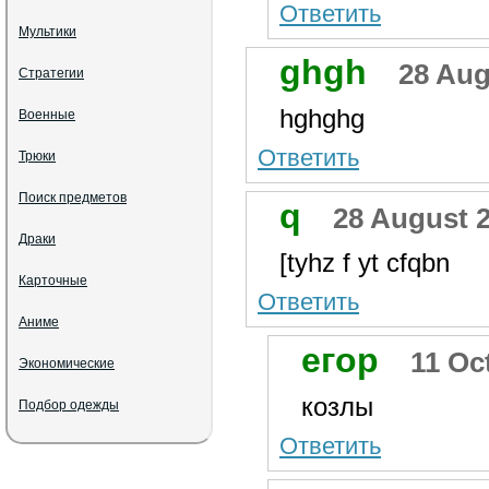
Ответить
Мультики
ghgh
28 Aug
Стратегии
hghghg
Военные
Ответить
Трюки
Поиск предметов
q
28 August 2
Драки
[tyhz f yt cfqbn
Карточные
Ответить
Аниме
егор
11 Oc
Экономические
козлы
Подбор одежды
Ответить