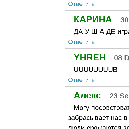
Ответить
КАРИНА
30
ДА У Ш А ДЕ игр
Ответить
YHREH
08 
UUUUUUUUB
Ответить
Алекс
23 Se
Могу посоветоват
забрасывает нас в
люди сражаются за