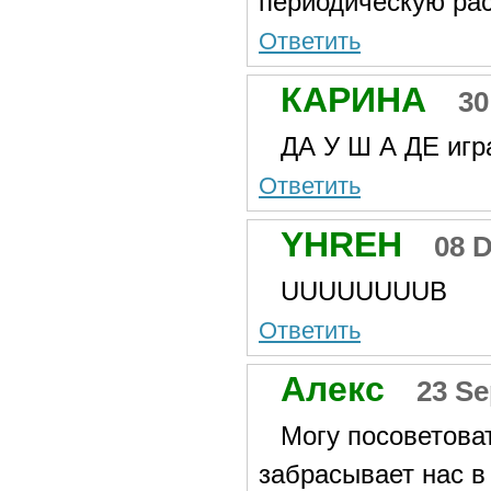
периодическую ра
Ответить
КАРИНА
30
ДА У Ш А ДЕ игр
Ответить
YHREH
08 
UUUUUUUUB
Ответить
Алекс
23 Se
Могу посоветоват
забрасывает нас в