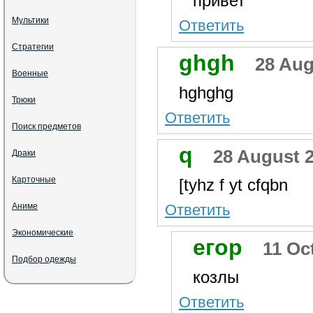
привет
Мультики
Ответить
Стратегии
ghgh
28 Aug
Военные
hghghg
Трюки
Ответить
Поиск предметов
q
28 August 2
Драки
Карточные
[tyhz f yt cfqbn
Аниме
Ответить
Экономические
егор
11 Oc
Подбор одежды
козлы
Ответить