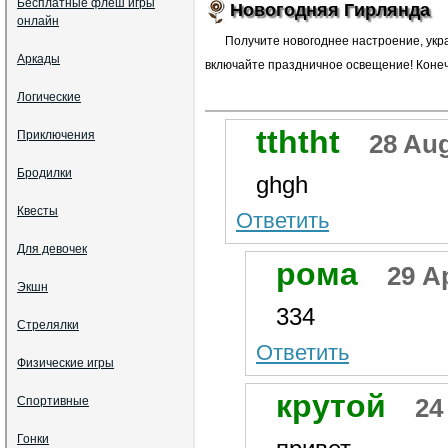
Бесплатные флеш игры
Новогодняя Гирлянда
онлайн
Получите новогоднее настроение, укр
Аркады
включайте праздничное освещение! Конечн
Логические
tththt
Приключения
28 Aug
Бродилки
ghgh
Квесты
Ответить
Для девочек
рома
29 Ap
Экшн
334
Стрелялки
Ответить
Физические игры
крутой
24
Спортивные
Гонки