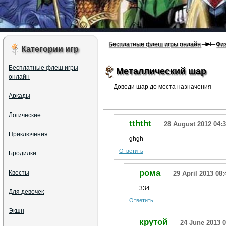
Бесплатные флеш игры онлайн
Физ
Категории игр
Бесплатные флеш игры
Металлический шар
онлайн
Доведи шар до места назначения
Аркады
Логические
tththt
28 August 2012 04:
Приключения
ghgh
Ответить
Бродилки
рома
Квесты
29 April 2013 08:
334
Для девочек
Ответить
Экшн
крутой
24 June 2013 0