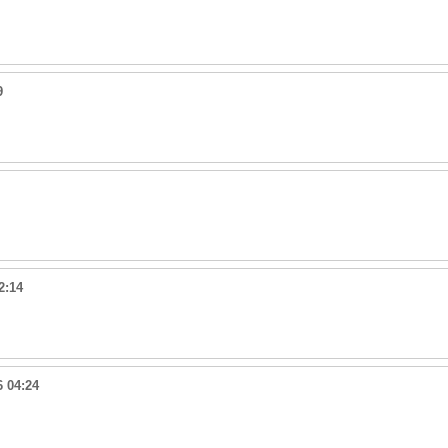
9
2:14
6 04:24