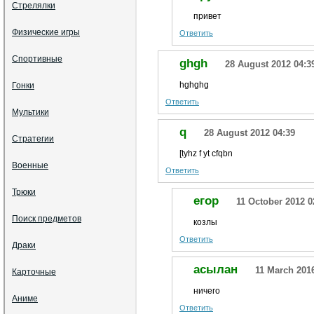
Стрелялки
привет
Физические игры
Ответить
Спортивные
ghgh
28 August 2012 04:3
hghghg
Гонки
Ответить
Мультики
q
28 August 2012 04:39
Стратегии
[tyhz f yt cfqbn
Военные
Ответить
Трюки
егор
11 October 2012 0
Поиск предметов
козлы
Ответить
Драки
асылан
11 March 201
Карточные
ничего
Аниме
Ответить