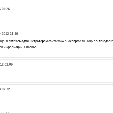
6 04:26
 2012 21:16
ндр, я являюсь администратором сайта www.budeshprofi.ru. Хочу поблагодари
ой информации. Спасибо!
12 02:09
 07:32