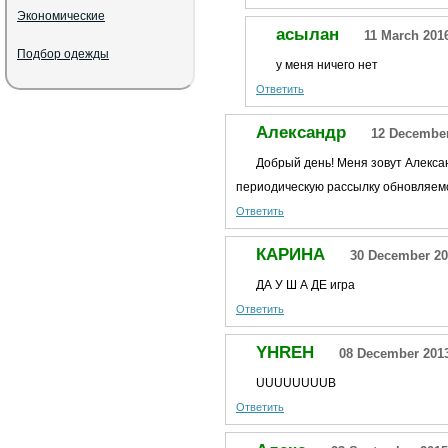
Экономические
асылан
11 March 201
Подбор одежды
у меня ничего нет
Ответить
Александр
12 December
Добрый день! Меня зовут Алекса
периодическую рассылку обновляем
Ответить
КАРИНА
30 December 20
ДА У Ш А ДЕ игра
Ответить
YHREH
08 December 2013
UUUUUUUUB
Ответить