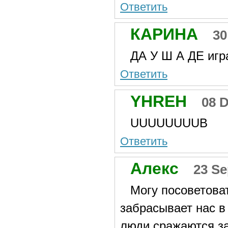
Ответить
КАРИНА
30
ДА У Ш А ДЕ игр
Ответить
YHREH
08 
UUUUUUUUB
Ответить
Алекс
23 Se
Могу посоветоват
забрасывает нас в
люди сражаются за