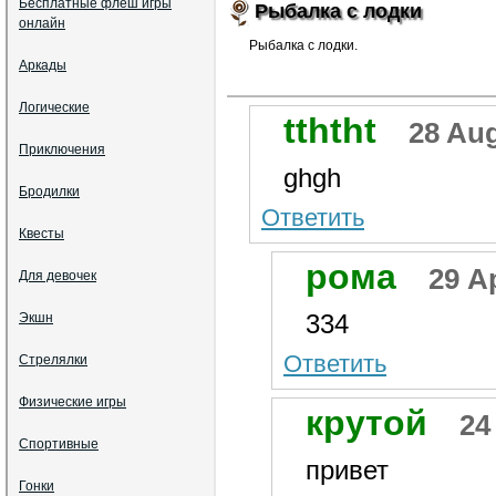
Бесплатные флеш игры
Рыбалка с лодки
онлайн
Рыбалка с лодки.
Аркады
Логические
tththt
28 Aug
Приключения
ghgh
Бродилки
Ответить
Квесты
рома
29 Ap
Для девочек
334
Экшн
Ответить
Стрелялки
Физические игры
крутой
24
Спортивные
привет
Гонки