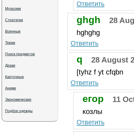
Ответить
Мультики
ghgh
28 Aug
Стратегии
hghghg
Военные
Ответить
Трюки
Поиск предметов
q
28 August 2
Драки
[tyhz f yt cfqbn
Карточные
Ответить
Аниме
егор
11 Oc
Экономические
козлы
Подбор одежды
Ответить