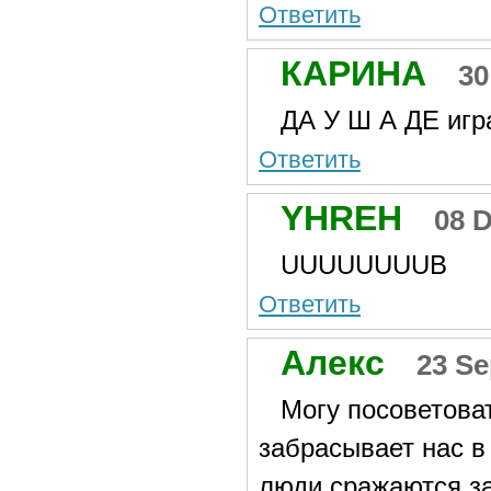
Ответить
КАРИНА
30
ДА У Ш А ДЕ игр
Ответить
YHREH
08 
UUUUUUUUB
Ответить
Алекс
23 Se
Могу посоветоват
забрасывает нас в
люди сражаются за