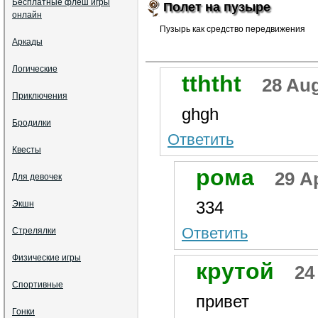
Бесплатные флеш игры
Полет на пузыре
онлайн
Пузырь как средство передвижения
Аркады
Логические
tththt
28 Aug
Приключения
ghgh
Бродилки
Ответить
Квесты
рома
29 Ap
Для девочек
334
Экшн
Ответить
Стрелялки
Физические игры
крутой
24
Спортивные
привет
Гонки