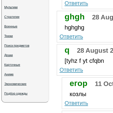
Ответить
Мультики
ghgh
28 Aug
Стратегии
hghghg
Военные
Ответить
Трюки
Поиск предметов
q
28 August 2
Драки
[tyhz f yt cfqbn
Карточные
Ответить
Аниме
егор
11 Oc
Экономические
козлы
Подбор одежды
Ответить