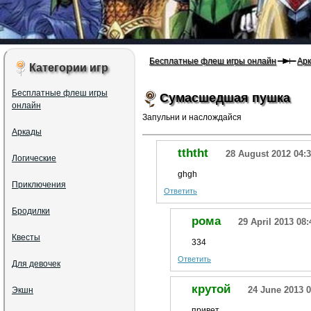
Бесплатные флеш игры онлайн
Ар
Категории игр
Бесплатные флеш игры
Сумасшедшая пушка
онлайн
Запульни и наслождайся
Аркады
tththt
28 August 2012 04:
Логические
ghgh
Приключения
Ответить
Бродилки
рома
29 April 2013 08:
Квесты
334
Ответить
Для девочек
крутой
24 June 2013 0
Экшн
привет