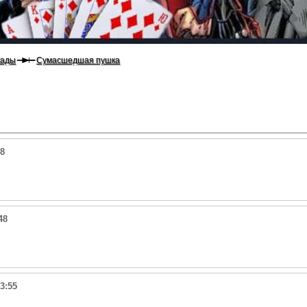
кады
Сумасшедшая пушка
38
48
3:55