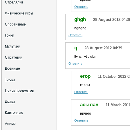
Стрелялки
Ответить
Физические игры
ghgh
28 August 2012 04:3
Спортивные
hghghg
Гонки
Ответить
Мультики
q
28 August 2012 04:39
[tyhz f yt cfqbn
Стратегии
Ответить
Военные
егор
11 October 2012 0
Трюки
козлы
Поиск предметов
Ответить
Драки
асылан
11 March 201
Карточные
ничего
Ответить
Аниме