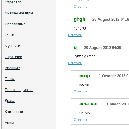
Стрелялки
Ответить
Физические игры
ghgh
28 August 2012 04:3
Спортивные
hghghg
Гонки
Ответить
Мультики
q
28 August 2012 04:39
[tyhz f yt cfqbn
Стратегии
Ответить
Военные
егор
11 October 2012 0
Трюки
козлы
Поиск предметов
Ответить
Драки
асылан
11 March 201
Карточные
ничего
Ответить
Аниме