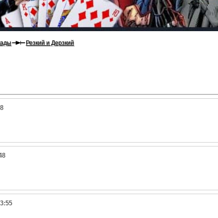
кады
Резкий и Дерзкий
38
48
3:55