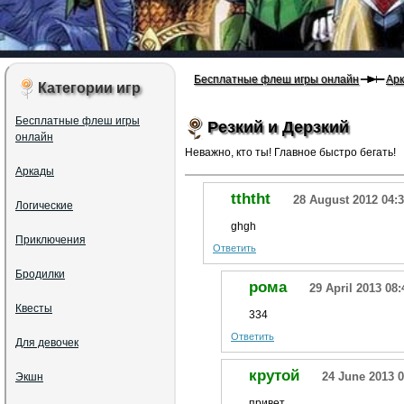
Бесплатные флеш игры онлайн
Ар
Категории игр
Бесплатные флеш игры
Резкий и Дерзкий
онлайн
Неважно, кто ты! Главное быстро бегать!
Аркады
tththt
28 August 2012 04:
Логические
ghgh
Приключения
Ответить
Бродилки
рома
29 April 2013 08:
Квесты
334
Ответить
Для девочек
крутой
24 June 2013 0
Экшн
привет