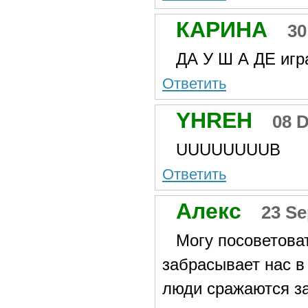
КАРИНА
30
ДА У Ш А ДЕ игр
Ответить
YHREH
08 
UUUUUUUUB
Ответить
Алекс
23 Se
Могу посоветоват
забрасывает нас в
люди сражаются за