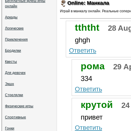
Бесплатные флеш игры
Online: Манкала
онлайн
Играй в манкалу онлайн. Реальные сопер
Аркады
tththt
28 Aug
Логические
ghgh
Приключения
Ответить
Бродилки
Квесты
рома
29 Ap
Для девочек
334
Экшн
Ответить
Стрелялки
крутой
24
Физические игры
привет
Спортивные
Ответить
Гонки