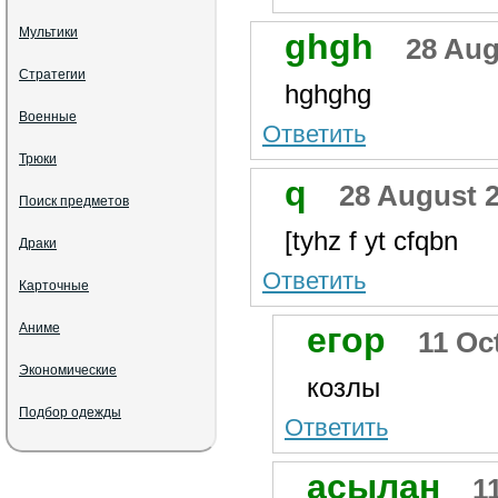
Мультики
ghgh
28 Aug
Стратегии
hghghg
Военные
Ответить
Трюки
q
28 August 2
Поиск предметов
[tyhz f yt cfqbn
Драки
Ответить
Карточные
Аниме
егор
11 Oc
Экономические
козлы
Подбор одежды
Ответить
асылан
1