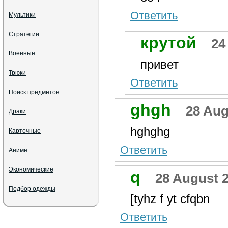
Ответить
Мультики
Стратегии
крутой
24
Военные
привет
Трюки
Ответить
Поиск предметов
ghgh
28 Aug
Драки
hghghg
Карточные
Ответить
Аниме
Экономические
q
28 August 2
Подбор одежды
[tyhz f yt cfqbn
Ответить