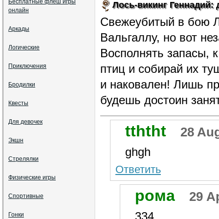
Бесплатные флеш игры
Лось-викинг Геннадий:
онлайн
Свежеубитый в бою Л
Аркады
Вальгаллу, но вот не
Логические
Восполнять запасы, к
птиц и собирай их ту
Приключения
и наковален! Лишь п
Бродилки
будешь достоин заня
Квесты
Для девочек
tththt
28 Aug
Экшн
ghgh
Стрелялки
Ответить
Физические игры
рома
29 Ap
Спортивные
334
Гонки